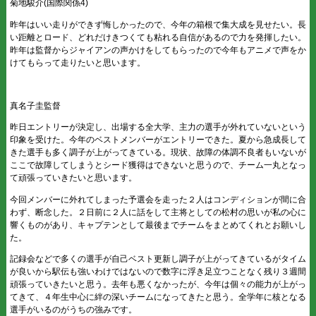
菊地駿介(国際関係4)
昨年はいい走りができず悔しかったので、今年の箱根で集大成を見せたい。長
い距離とロード、どれだけきつくても粘れる自信があるので力を発揮したい。
昨年は監督からジャイアンの声かけをしてもらったので今年もアニメで声をか
けてもらって走りたいと思います。
真名子圭監督
昨日エントリーが決定し、出場する全大学、主力の選手が外れていないという
印象を受けた。今年のベストメンバーがエントリーできた。夏から急成長して
きた選手も多く調子が上がってきている。現状、故障の体調不良者もいないが
ここで故障してしまうとシード獲得はできないと思うので、チーム一丸となっ
て頑張っていきたいと思います。
今回メンバーに外れてしまった予選会を走った２人はコンディションが間に合
わず、断念した。２日前に２人に話をして主将としての松村の思いが私の心に
響くものがあり、キャプテンとして最後までチームをまとめてくれとお願いし
た。
記録会などで多くの選手が自己ベスト更新し調子が上がってきているがタイム
が良いから駅伝も強いわけではないので数字に浮き足立つことなく残り３週間
頑張っていきたいと思う。去年も悪くなかったが、今年は個々の能力が上がっ
てきて、４年生中心に絆の深いチームになってきたと思う。全学年に核となる
選手がいるのがうちの強みです。