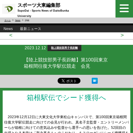
スポーツ大東編集部
SupoDai - Sports News of DaitoBunka
University
ホーム
News
詳細
News 最新ニュース
<
>
2023.12.12
陸上競技部男子長距離
【陸上競技部男子長距離】第100回東京
箱根間往復大学駅伝競走 会見
箱根駅伝でシード獲得へ
2023年12月12日に大東文化大学東松山キャンパスで、第100回東京箱根間
往復大学駅伝競走に向けての会見が行われ、真名子圭監督・エントリーメンバ
ーらが箱根に向けての意気込みや監督から選手への思いを告げた。52回目の
出場となる本学は「新力真走１へのこだわり」をスローガンにシード権獲得を