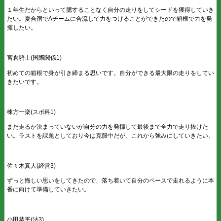
１年生だからといって臆することなく自分の走りをしてシードを獲得していき
たい。夏合宿でAチームに合流して力をつけることができたので箱根で力を発
揮したい。
宮倉騎士(国際関係1)
初めての箱根で身が引き締まる思いです。自分ができる最大限の走りをしてい
きたいです。
棟方一楽(スポ科1)
まだ走るか決まっていないが自分の力を発揮して最後まで全力で走り抜けた
い。ラストを課題としており今は克服中だが、これから強みにしていきたい。
佐々木真人(経営3)
ずっと悔しい思いをしてきたので、落ち着いて自分のペースで走れるように本
番に向けて準備していきたい。
小田恭平(法3)