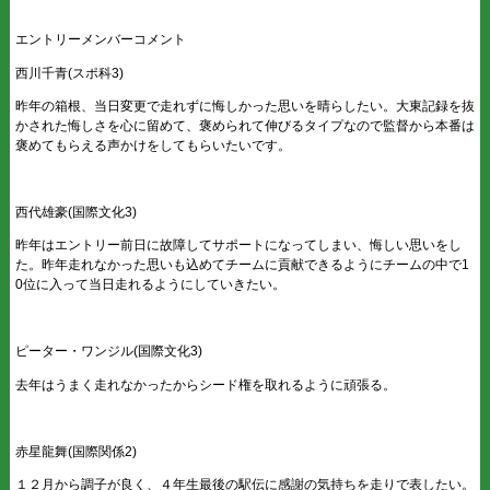
エントリーメンバーコメント
西川千青(スポ科3)
昨年の箱根、当日変更で走れずに悔しかった思いを晴らしたい。大東記録を抜
かされた悔しさを心に留めて、褒められて伸びるタイプなので監督から本番は
褒めてもらえる声かけをしてもらいたいです。
西代雄豪(国際文化3)
昨年はエントリー前日に故障してサポートになってしまい、悔しい思いをし
た。昨年走れなかった思いも込めてチームに貢献できるようにチームの中で1
0位に入って当日走れるようにしていきたい。
ピーター・ワンジル(国際文化3)
去年はうまく走れなかったからシード権を取れるように頑張る。
赤星龍舞(国際関係2)
１２月から調子が良く、４年生最後の駅伝に感謝の気持ちを走りで表したい。