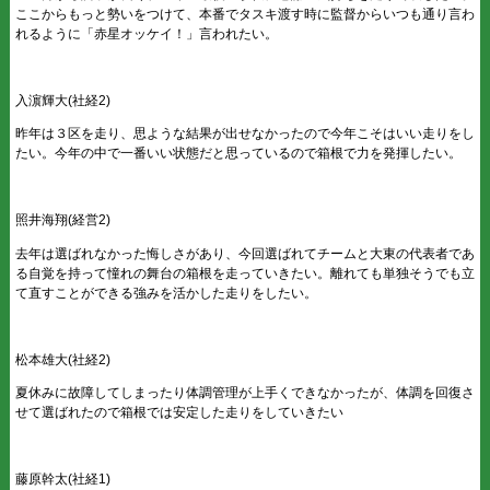
ここからもっと勢いをつけて、本番でタスキ渡す時に監督からいつも通り言わ
れるように「赤星オッケイ！」言われたい。
入濵輝大(社経2)
昨年は３区を走り、思ような結果が出せなかったので今年こそはいい走りをし
たい。今年の中で一番いい状態だと思っているので箱根で力を発揮したい。
照井海翔(経営2)
去年は選ばれなかった悔しさがあり、今回選ばれてチームと大東の代表者であ
る自覚を持って憧れの舞台の箱根を走っていきたい。離れても単独そうでも立
て直すことができる強みを活かした走りをしたい。
松本雄大(社経2)
夏休みに故障してしまったり体調管理が上手くできなかったが、体調を回復さ
せて選ばれたので箱根では安定した走りをしていきたい
藤原幹太(社経1)