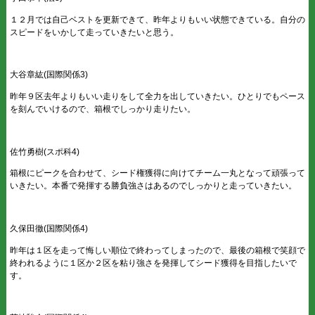
１２月では自己ベストを更新できて、昨年よりもいい状態できている。自分の
スピードをいかして走っていきたいと思う。
大谷章紘(国際関係3)
昨年９区去年よりもいい走りをして全力を出していきたい。ひとりでもペース
を刻んでいけるので、箱根でしっかり走りたい。
佐竹勇樹(スポ科4)
箱根にピークを合わせて、シード権獲得に向けてチーム一丸となって頑張って
いきたい。本番で発揮する勝負強さはあるのでしっかりと走っていきたい。
久保田徹(国際関係4)
昨年は１区を走って悔しい順位で終わってしまったので、最後の箱根で笑顔で
終われるように１区か２区を粘り強さを発揮してシード獲得を目指したいで
す。