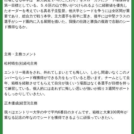
第一目標としている。５.６区の山で勢いがつけられるように経験値を優先し
たオーダーを考えている真名子圭監督。他大学とシードを争うには全区間が重
要であり、総合力で戦う本学。主力選手を前半に置き、後半には中堅クラスの
選手がシード圏内に入る展開を描いた。我慢の往路と勝負の復路で念願のシー
ド獲得なるか。
主将・主務コメント
松村晴生(社経4)主将
エントリー発表をされ、外れてしまいとても悔しい。しかし間違いなくこのメ
ンバーならシード権獲得ができる力をもっていると思います。チームとして去
年、箱根を経験させてもらえて自分が強くいう場面はなく各選手が目標を持っ
て練習している。個人的には走れずに悔しい思いが強いが残り３週間サポート
をしっかりしていきたい。
正木優成(経営3)主務
我々はエントリー大学の中で平均6番目のタイムです。箱根と大東100周年が
重なる記念の年なのでシードを獲得できるように頑張っていきたい。