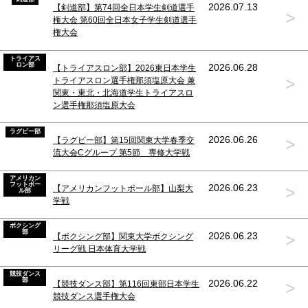
2026.07.13
【剣道部】第74回全日本学生剣道選手
>
権大会 第60回全日本女子学生剣道選手
権大会
トライアス
ロン部
2026.06.28
【トライアスロン部】2026東日本学生
>
トライアスロン選手権那須塩原大会 兼
関東・東北・北海道学生トライアスロ
ン選手権那須塩原大会
ラグビー部
>
2026.06.26
【ラグビー部】第15回関東大学春季交
流大会Cグループ 第5節 専修大学戦
アメリカン
フットボー
>
2026.06.23
【アメリカンフットボール部】山梨大
ル部
学戦
ボクシング
部
>
2026.06.23
【ボクシング部】関東大学ボクシング
リーグ戦 日本体育大学戦
競技ダンス
部
>
2026.06.22
【競技ダンス部】第116回東部日本学生
競技ダンス選手権大会