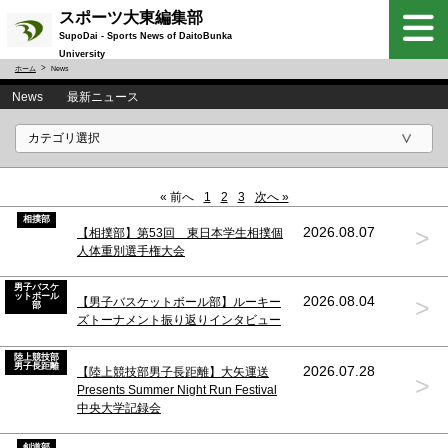
スポーツ大東編集部
SupoDai - Sports News of DaitoBunka
University
ホーム
News
News 最新ニュース
« 前へ
1
2
3
次へ »
相撲部
>
2026.08.07
【相撲部】第53回 東日本学生相撲個
人体重別選手権大会
男子バスケ
ットボール
>
2026.08.04
【男子バスケットボール部】ルーキー
部
ズトーナメント振り返りインタビュー
陸上競技部
男子長距離
2026.07.28
【陸上競技部男子長距離】大矢運送
>
Presents Summer Night Run Festival
中央大学記録会
剣道部