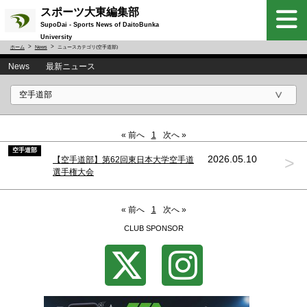
スポーツ大東編集部
SupoDai - Sports News of DaitoBunka
University
ホーム
News
ニュースカテゴリ(空手道部)
News 最新ニュース
« 前へ
1
次へ »
空手道部
>
2026.05.10
【空手道部】第62回東日本大学空手道
選手権大会
« 前へ
1
次へ »
CLUB SPONSOR