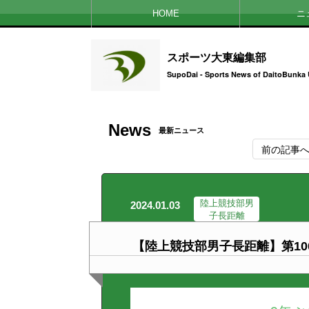
HOME
ニ
スポーツ大東編集部
SupoDai - Sports News of DaitoBunka 
News
最新ニュース
前の記事
陸上競技部男
2024.01.03
子長距離
【陸上競技部男子長距離】第1