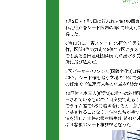
9年
1月2日～1月3日に行われる第100
れた往路をシード圏内の8位で終えた本
得した。
8時10分に一斉スタートで6区佐竹勇
竹。区間4位の力走で9位で7区にタス
でもある倉田蓮(社経4)からの給水を
所に飛び込んだ。
8区ピーター･ワンジル(国際文化3)
23位。シード権を追う立場の11位で
の好走で10位東海大学との差を9秒か
10区佐々木真人(経営3)は昨年の箱
ーされているものの当日変更で走るこ
でタイム差で1秒に漕ぎ着けると、新
い越されることなく、仲間たちが待つ
涙を流した主将の松村晴生(社経4)と
ぶり悲願のシード権獲得となった。