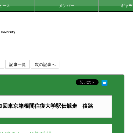
ュース
メンバー
ギャラ
University
へ
記事一覧
次の記事へ
00回東京箱根間往復大学駅伝競走 復路