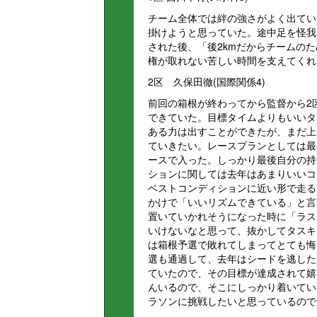
チーム全体では絆の強さがよく出てい
掛けようと思っていた。途中足を怪我
された後、「後2kmだからチームの
権が取れない苦しい時間を支えてくれ
2区 久保田徹(国際関係4)
前回の箱根が終わってから監督から2
できていた。目標タイムよりもいいタ
ある力は出すことができたが、まだ上
ていきたい。レースプランとしては最
ースで入った。しっかり最後自分の持
ションに関しては去年はあまりいいコ
ベストコンディションに近い形で走る
かけで「いいリズムできている」と言
置いていかれそうになった時に「ラス
いけないなと思って、抜かしてタスキ
は箱根予選で敗れてしまってとても悔
選も通過して、去年はシードを逃した
ていたので、その目標が達成されて嬉
んいるので、そこにしっかり着いてい
ラソンに挑戦したいと思っているので