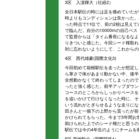
3区 入濵輝大（社経2）
全日本駅伝の時には足を痛めていたが
時よりもコンディションは良かった。
った時点で11位で、前の2校は見え
で臨んだ。自分の10000mの自己ベ
て監督からは「タイム番長になるなよ
りきついと感じた。今回シード権取れ
対に忘れないようにして、これからの
4区 西代雄豪(国際文化3)
今回初めて箱根駅伝を走ったが想定し
ら寒さで体があまり動かない中、後半
全然動かなくて終わってしまったので
ったと強く感じた。前半アップダウン
コースのところからしっかりペースを
を追いかけて行けなくなった時に、そ
いう流れがとぎらせるような走りにな
田さんと一個下の上野から貰ったが前
かけられてもらった。今まで3年間お
助けられた上でのシード権だと思うの
駅伝では今の4年生のようにチームを
5区 菊地駿介（国際関係4）