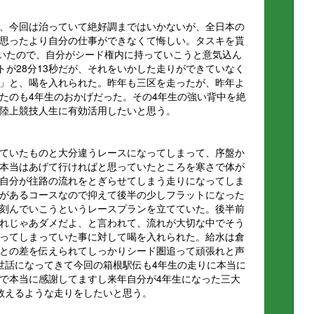
、今回は治っていて絶好調まではいかないが、全日本の
思ったより自分の仕事ができなくて悔しい。タスキを貰
ていたので、自分がシード権内に持っていこうと意気込ん
ストが28分13秒だが、それをいかした走りができていなく
」と、喝を入れられた。昨年も三区を走ったが、昨年よ
たのも4年生のおかげだった。その4年生の強い背中を絶
陸上競技人生に有効活用したいと思う。
ていたものと大分違うレースになってしまって、序盤か
本当はあげて行ければと思っていたところを寒さで体が
自分が往路の流れをとぎらせてしまう走りになってしま
があるコースなので抑えて後半の少しフラットになった
刻んでいこうというレースプランを立てていた。後半前
れじゃあダメだよ、と言われて、流れが大切な中でそう
ってしまっていた事に対して喝を入れられた。給水は倉
との差を伝えられてしっかりシード圏追って頑張れと声
世話になってきて今回の箱根駅伝も4年生の走りに本当に
で本当に感謝してますし来年自分が4年生になった三大
救えるような走りをしたいと思う。