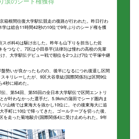
ぶり涙のシード権獲得
回東京箱根間往復大学駅伝競走の復路が行われた。昨日行わ
学は総合11時間42秒の10位で9年ぶりのシード権を獲
樹(スポ科4)は駆け出した。昨年も山下りを担当した佐
キをつなぐ。7区は小田恭平(法律3)は憧れの高校の先輩
受け、大学駅伝デビュー戦で順位を2つ上げ7位で平塚中継
は序盤勢いが良かったものの、後半になるにつれ後退し区間
タスキリレーしたが、9区大谷章紘(国際関係3)は区間9位
ら4秒に縮めた。
根駅伝、第54回、第55回の全日本大学駅伝で区間エントリ
とが叶わなかった選手だ。5.9kmの蒲田でシード圏内ま
八ツ山橋では東海大を抜かし10位に。その後東海大に追
大手町に10位で帰ってきた。ゴールテープを切った後、
5区を走った菊地駿介(国際関係4)に受け止められた。9年