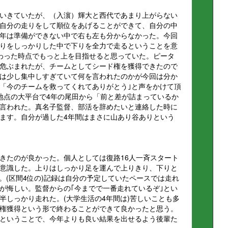
いきていたが、（入濵）輝大と西代であまり上がらない
自分の走りをして順位をあげることができて、自分の中
年は準備ができない中で右も左も分からなかった。今回
りをしっかりした中で下りを全力で走るということを意
わった時点でもっと上を目指せると思っていた。ピータ
危ぶまれたが、チームとしてシード権を獲得できたので
は少し集中しすぎていて何を言われたのかが今回は分か
「今のチームを救ってくれてありがとう｣と声をかけて頂
地点の大平台で4年の尾田から「前と差が詰まっているか
言われた。真名子監督、部活を辞めたいと連絡した時に
ます。自分が過した4年間はまさに山あり谷ありという
きたのが良かった。個人としては復路16人一斉スタート
意識した。上りはしっかり足を運んで上りきり、下りと
。(区間4位の)記録は自分の予定していたペースでは走れ
が悔しい。監督からの｢今までで一番走れているぞ｣とい
半しっかり走れた。(大学生活の4年間は)苦しいことも多
権獲得という形で終わることができて良かったと思う。
復活ということで、今年よりも良い結果を出せるよう後輩た