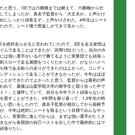
たと思う。1区では六郷橋までは耐えて、六郷橋から仕
してしまったが、真名子監督から「大丈夫か」と声かけ
ためにしっかり頑張るぞ」と声かけされた。4年生はシード
たので、シード権で恩返しができて良かった。
区を絶対走らせると言われていたので、2区を走る覚悟は
イムで走ることはできたが、区間12位だった。自分の今
には強い選手がいるので勝てるように実業団でも頑張っ
初スローで走る展開をつくりたかったが、かなりハイペ
ち味である粘りの走りができたのはよかった。コンディ
ンディションで走ることができなかったが、今年はほぼ
ことができたのでよかったと思う。監督からは最初の声
われて、最後は山梨学院大学の留学生と競り合った中で
ト！」と連呼していて、自分も今年ラスト頑張らないと
を渡すことができた。4年間を振り返って、1.2年生の時
しい思いをしたので、真名子監督が就任してから箱根予
が、今年は絶対にシードを取るという目標でみんなやっ
しい。実業団に進んでからは、まずは強い選手がたくさ
きながら各競技の自己ベストを出した中で最終的にはマ
頑張りたい。