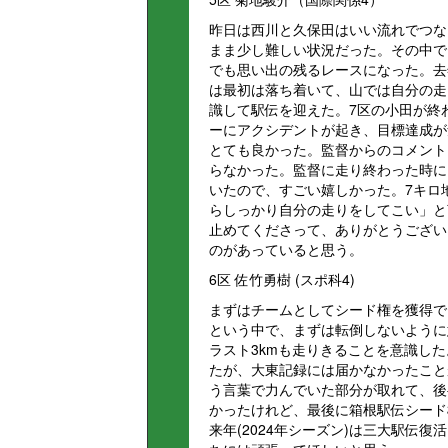
昨日は西川と久保田はいい流れでつな
まま少し難しい状況だった。その中で
でも思い出の残るレースになった。去
は最初は落ち着いて、山では自分の走
識して駅伝を迎えた。7区の小田が終
ーにアクシデントが起き、目標達成が
とても良かった。監督からのコメント
らなかった。監督に走り終わった時に
いたので、すごい嬉しかった。7キロ
らしっかり自分の走りをしてこい」と
止めてくださって、ありがとうござい
のがあっていると思う。
6区 佐竹勇樹 (スポ科4)
まずはチームとしてシード権を獲得で
という中で、まずは転倒しないように
ラスト3kmも走りきることを意識した
たが、大東記録には届かなかったこと
う言葉で力んでいた部分が取れて、後
かったけれど、最後に箱根駅伝シード
来年(2024年シーズン)は三大駅伝