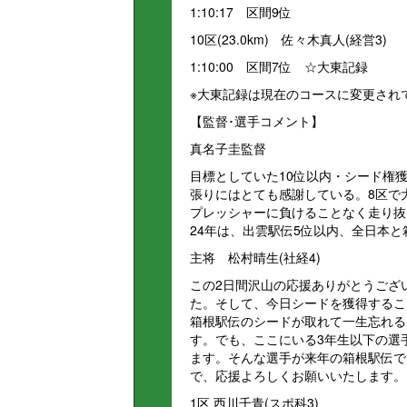
1:10:17 区間9位
10区(23.0km) 佐々木真人(経営3)
1:10:00 区間7位 ☆大東記録
※大東記録は現在のコースに変更され
【監督･選手コメント】
真名子圭監督
目標としていた10位以内・シード権
張りにはとても感謝している。8区で
プレッシャーに負けることなく走り抜
24年は、出雲駅伝5位以内、全日本
主将 松村晴生(社経4)
この2日間沢山の応援ありがとうござ
た。そして、今日シードを獲得するこ
箱根駅伝のシードが取れて一生忘れる
す。でも、ここにいる3年生以下の選
ます。そんな選手が来年の箱根駅伝で
で、応援よろしくお願いいたします。
1区 西川千青(スポ科3)