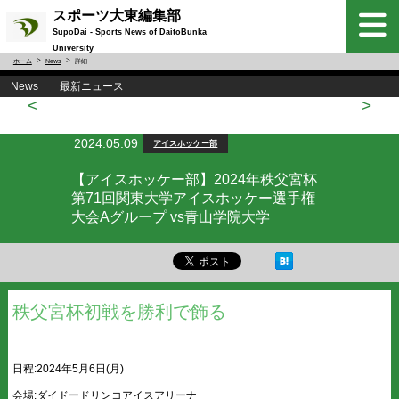
スポーツ大東編集部
SupoDai - Sports News of DaitoBunka
University
ホーム
News
詳細
News 最新ニュース
<
>
2024.05.09
アイスホッケー部
【アイスホッケー部】2024年秩父宮杯
第71回関東大学アイスホッケー選手権
大会Aグループ vs青山学院大学
秩父宮杯初戦を勝利で飾る
日程:2024年5月6日(月)
会場:ダイドードリンコアイスアリーナ