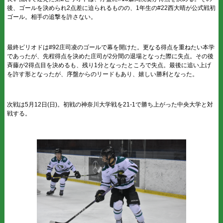
後、ゴールを決められ2点差に迫られるものの、1年生の#22西大晴が公式戦初
ゴール。相手の追撃を許さない。
最終ピリオドは#92庄司凌のゴールで幕を開けた。更なる得点を重ねたい本学
であったが、先程得点を決めた庄司が2分間の退場となった際に失点。その後
斉藤が2得点目を決めるも、残り1分となったところで失点。最後に追い上げ
を許す形となったが、序盤からのリードもあり、嬉しい勝利となった。
次戦は5月12日(日)。初戦の神奈川大学戦を21-1で勝ち上がった中央大学と対
戦する。