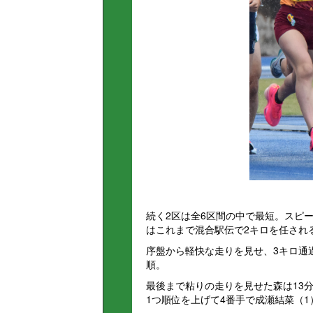
続く2区は全6区間の中で最短。スピ
はこれまで混合駅伝で2キロを任され
序盤から軽快な走りを見せ、3キロ通
順。
最後まで粘りの走りを見せた森は13分
1つ順位を上げて4番手で成瀬結菜（