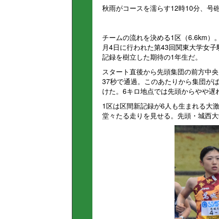
秋雨がコースを濡らす12時10分、号
チームの流れを決める1区（6.6km
月4日に行われた第43回関東大学女
記録を樹立した期待の1年生だ。
スタート直後から先頭集団の前方中央
37秒で通過。このあたりから集団が
けた。6キロ地点では先頭からやや遅
1区は区間新記録が6人も生まれる大激
堂々たる走りを見せる。先頭・城西大