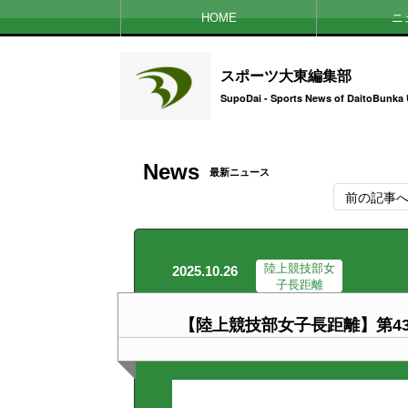
HOME
ニ
スポーツ大東編集部
SupoDai - Sports News of DaitoBunka 
News
最新ニュース
前の記事
陸上競技部女
2025.10.26
子長距離
【陸上競技部女子長距離】第4