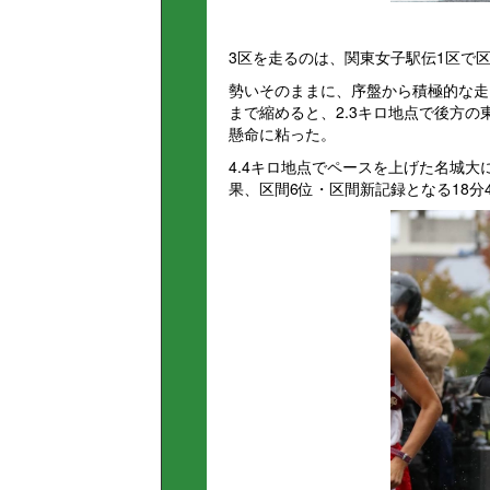
3区を走るのは、関東女子駅伝1区で
勢いそのままに、序盤から積極的な走
まで縮めると、2.3キロ地点で後方
懸命に粘った。
4.4キロ地点でペースを上げた名城
果、区間6位・区間新記録となる18分