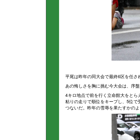
平尾は昨年の同大会で最終6区を任さ
あの悔しさを胸に挑む今大会は、序盤
4キロ地点で前を行く立命館大をとらえ
粘りの走りで順位をキープし、5位で
つないだ。昨年の雪辱を果たすかのよ