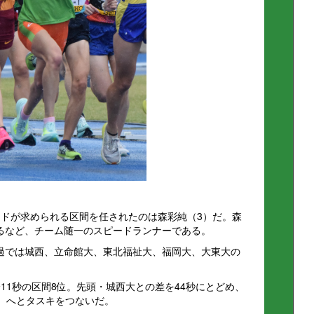
ードが求められる区間を任されたのは森彩純（3）だ。森
るなど、チーム随一のスピードランナーである。
過では城西、立命館大、東北福祉大、福岡大、大東大の
11秒の区間8位。先頭・城西大との差を44秒にとどめ、
1）へとタスキをつないだ。