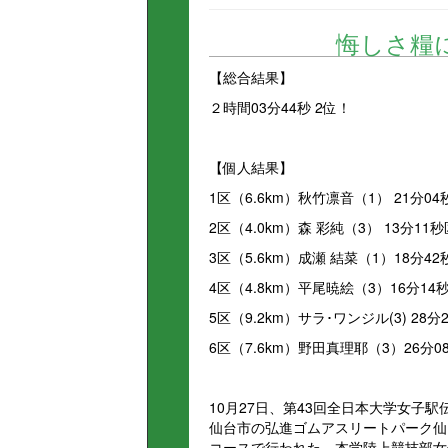
悔しさ糧
【総合結果】
２時間03分44秒 2位！
【個人結果】
1区（6.6km）秋竹凛音（1） 21分0
2区（4.0km）森 彩純（3） 13分11
3区（5.6km）成瀬 結菜（1）18分4
4区（4.8km）平尾暁絵（3）16分14
5区（9.2km）サラ･ワンジル(3) 28分
6区（7.6km）野田真理耶（3）26分0
10月27日、第43回全日本大学女子
仙台市の弘進ゴムアスリートパーク仙
コースで行われた。本学陸上競技部女