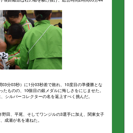
。
03分03秒）に1分03秒差で敗れ、10度目の準優勝とな
だったものの、10個目の銀メダルに悔しさをにじませた。
会は、シルバーコレクターの名を返上すべく挑んだ。
年野田、平尾、そしてワンジルの3選手に加え、関東女子
竹、成瀬が名を連ねた。