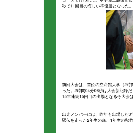
秒で11回目の悔しい準優勝となった
前回大会は、首位の立命館大学（2時間
った。2時間04分06秒は大会新記録
15年連続15回目の出場となる今大
出走メンバーには、昨年も出場した3
駅伝を走った2年生の森、1年生の秋