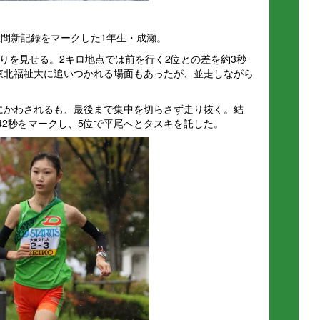
区間新記録をマークした1年生・成瀬。
りを見せる。2キロ地点では前を行く2位との差を約3秒
の東北福祉大に追いつかれる場面もあったが、並走しながら
大にかわされるも、最後まで集中を切らさず走り抜く。結
42秒をマークし、5位で平尾へとタスキを託した。