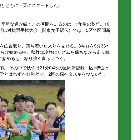
砲とともに一斉にスタートした。
）。平坦な道が続くこの区間を走るのは、1年生の秋竹。10
子駅伝対抗選手権大会（関東女子駅伝）では、5区で区間新
を位置取り、落ち着いた入りを見せる。3キロを9分36〜
ばらけ始める中、秋竹は冷静にリズムを保ちながら走り続
れ始めるも、粘り強く食らいつく。
戦。その中で秋竹は21分04秒の区間新記録・区間5位と
学とはわずか11秒差で、2区の森へタスキをつないだ。