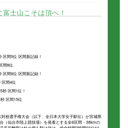
に富士山こそは頂へ！
4秒 区間5位 区間新記録！
秒区間8位
2秒 区間6位 区間新記録！
秒 区間4位
25秒 区間1位！
8秒 区間15位
駅伝対校選手権大会（以下、全日本大学女子駅伝）が宮城県
台（仙台市陸上競技場）を発着とする全6区間・38kmの
子長距離部は杜の都を駆け抜け、総合時間2時間03分44