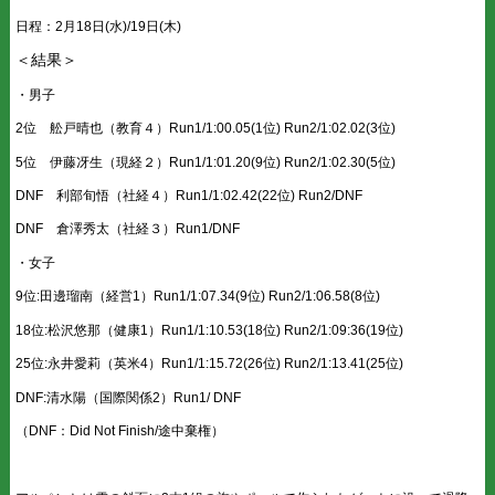
日程：2月18日(水)/19日(木)
＜結果＞
・男子
2位 舩戸晴也（教育４）Run1/1:00.05(1位) Run2/1:02.02(3位)
5位 伊藤冴生（現経２）Run1/1:01.20(9位) Run2/1:02.30(5位)
DNF 利部旬悟（社経４）Run1/1:02.42(22位) Run2/DNF
DNF 倉澤秀太（社経３）Run1/DNF
・女子
9位:田邊瑠南（経営1）Run1/1:07.34(9位) Run2/1:06.58(8位)
18位:松沢悠那（健康1）Run1/1:10.53(18位) Run2/1:09:36(19位)
25位:永井愛莉（英米4）Run1/1:15.72(26位) Run2/1:13.41(25位)
DNF:清水陽（国際関係2）Run1/ DNF
（DNF：Did Not Finish/途中棄権）