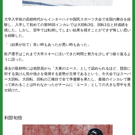
大学入学前の高校時代からインターハイや国民スポーツ大会で全国の舞台を経
験し、入学して初めての第96回インカレでは大回転3位、回転1位と好成績を
残した。しかし、翌年では転倒してしまい結果を残すことができず悔しい思い
を経験した。
「（結果が出て）良い時もあったが悪い時もあった」
舩戸選手はこれまで大学スキーに注いできた時間と努力を少しずつ振り返るよ
うに語った。
過去の取材時には他部員から「大東のエース」として認められるほど、競技に
対する負けん気や強さを発揮する姿勢が主将であるという。今大会ではスーパ
ー大回転、大回転、回転の三種目で全て準優勝を果たし、最後のインカレで勝
って終わることは叶わなかったがチームに「エース」としての大きな背中を見
せ続けた。
利部旬悟