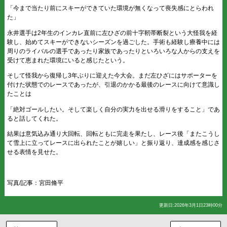
「今まで当たり前にスキーができていた環境が無くなって喪失感にとらわれ
た」
永井選手は2年生のインカレ直前に左ひざの前十字靭帯断裂という大怪我を経
験し、始めてスキーができないシーズンを過ごした。手術も経験し療養中には
周りのライバルの選手であったり家族であったりといろいろな人からの支えを
受けて恵まれた環境にいると感じたという。
そして怪我から復帰し3年ぶりに迎えた今大会。まだ左ひざにはサポーターを
付けた状態でのレースであったが、引退のかかる最後のレースに向けて意識し
たことは
「絶対ゴールしたい。そして楽しく自分の実力を出せる滑りをすること」であ
ると話してくれた。
結果は意気込み通り大回転、回転ともに完走を果たし、レース後「またこうし
て雪上に立ってレースに出られたことが嬉しい」と振り返り、達成感を感じさ
せる表情を見せた。
写真/記事：宮田脩平
更新日:2026年3月1日23時00分