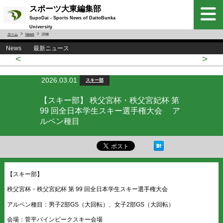
スポーツ大東編集部
SupoDai - Sports News of DaitoBunka
University
ホーム
News
詳細
News 最新ニュース
<
>
2026.03.01
スキー部
【スキー部】 秩父宮杯・秩父宮妃杯 第
99 回全日本学生スキー選手権大会 ア
ルペン種目
【スキー部】
秩父宮杯・秩父宮妃杯 第 99 回全日本学生スキー選手権大会
アルペン種目：男子2部GS（大回転）、女子2部GS（大回転）
会場：菅平パインビークスキー会場