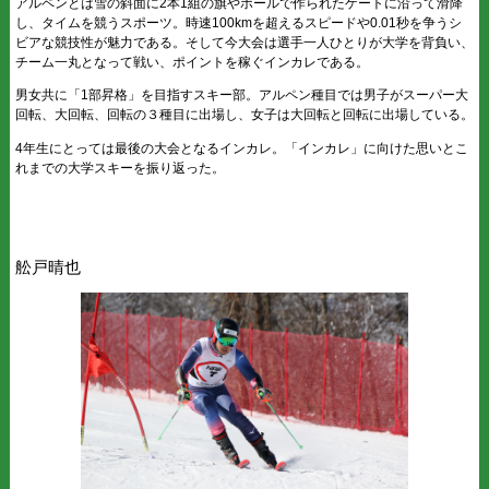
アルペンとは雪の斜面に2本1組の旗やポールで作られたゲートに沿って滑降
し、タイムを競うスポーツ。時速100kmを超えるスピードや0.01秒を争うシ
ビアな競技性が魅力である。そして今大会は選手一人ひとりが大学を背負い、
チーム一丸となって戦い、ポイントを稼ぐインカレである。
男女共に「1部昇格」を目指すスキー部。アルペン種目では男子がスーパー大
回転、大回転、回転の３種目に出場し、女子は大回転と回転に出場している。
4年生にとっては最後の大会となるインカレ。「インカレ」に向けた思いとこ
れまでの大学スキーを振り返った。
舩戸晴也