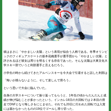
彼はまさに「やかましい太陽」という表現が似合う人柄である。冬季オリンピ
ックのフィギュアスケートの坂本花織選手が選手団から「やかましい太陽」と
評されるほど彼女は周りを明るくする存在であった。そんな太陽は大東文化大
学スキー部でいうと利部選手と言えるだろう。
小学生の時から続けてきたアルペンスキーを今大会で引退すると話した利部は
「悔いが残らないように。そして楽しんで滑ろう」
という思いで大会に臨んでいた。
自身の大学スキーについて振り返ってもらうと、1年生の頃からだんだんと成
績が伸び悩むことが多かったという。インカレ18日の大回転では２本目の滑
走でDNFとなり悔しさをにじませた。それでも20日に行われた回転では入賞
には届かなかったものの19位でゴールし滑り切った。