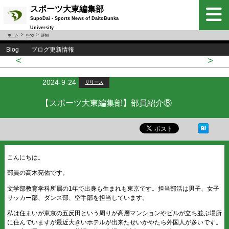
スポーツ大東編集部
SupoDai - Sports News of DaitoBunka
University
ホーム
Blog
詳細
Blog ブログ更新情報
<
>
2024-9-24
リリース
【スポーツ大東編集部】部員紹介⑧
こんにちは。
部員の高木亮佑です。
文学部教育学科所属の1年で出身も生まれも東京です。担当部活は男子、女子
サッカー部、ダンス部、空手部を担当しています。
私は住まいが東京の五反田という周りが高層マンションやビルが立ち並ぶ場所
に住んでいますが最近大きいホテルが出来たせいかやたら外国人が多いです。