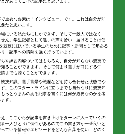
などがあってこその記事だと思います。
事で重要な要素は「インタビュー」です。これは自分が知
重要だと思います。
会場にいる私たちにしかできず、そして一般人ではなく
ません。学生記者として選手の声を拾い、届けることは使
間を競技に注いでいる学生のために記事・新聞として形ある
あり、記事への情熱を強く持っています。
持ちや練習内容ついてはもちろん、自分が知らない競技で
で知ることができます。そして何より選手が口にする仲
表情までも聴くことができます。
と競技知識、選手背景や戦歴などを持ち合わせた状態でや
ます。このスタートラインに立つまでも自分なりに競技知
、もっとうまみのある記事を書くには何が必要なのかを考
います。
終え、ここからが記事を書き上げるターンに入っていくの
記者一人ひとりに個性があるのでこの書き方が一番良いと
持っている情報やエピソードをどんな言葉を使い、どのく