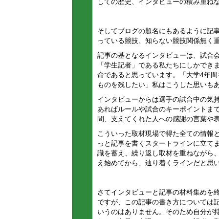
しての歴史、インタビューの積み重ね
そしてブログの題名にもあるように記
っている競技、知らない競技関係無く
記事の基となるインタビューは、試合
「学生記者」である私たちにしかでき
命であると思っています。「大学4年
ものを残したい」私はこうした思いも
インタビューからは選手の試合中の気
あればルールや試合のキーポイントま
間、支えてくれた人への感謝の言葉や
こういった取材現場で得た全ての情報
っと記事を書くスタートラインに立て
識を蓄え、繰り返し取材を重ねながら
え始めてから、辿り着くラインだと思
さてインタビューと記事の材料集めを
ですが、この記事の書き方については
いうのはありません。そのため自分が