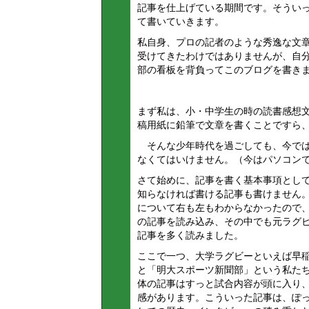
記事を仕上げている期間です。そうい
て書いていきます。
私自身、プロの記者のような秀逸な文
受けてきたわけではありませんが、自
部の看板を背負ってこのブログを書き
まず私は、小・中学生の時の読書感想
稿用紙に鉛筆で文章を書くことですら
そんな少年時代を過ごしても、今では
なくてはいけません。（今はパソコン
さて始めに、記事を書く基本事項とし
知らなければ書ける記事も書けません
について右も左もわからなかったので
の記事を読み込み、その中でも元ラグ
記事を多く読みました。
ここで一つ、大学ラグビーといえば早
と「明大スポーツ新聞部」という私た
体の記事はすっと試合内容が頭に入り
感があります。こういった記事は、ぽ