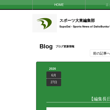
HOME
ニ
スポーツ大東編集部
SupoDai - Sports News of DaitoBunka 
Blog
ブログ更新情報
前の記事
2026
6月
27日
【編集長