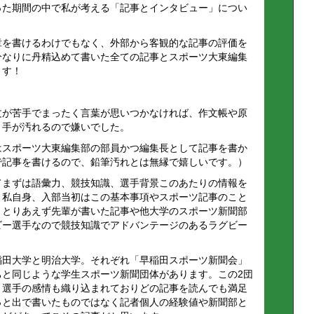
った期間の中で私が考える「記事とインタビュー」につい
章を書けるわけでもなく、外部から客観的な記事の評価を
分なりに丹精込めて書いた全ての記事とスポーツ大東編集
ます！
文が苦手でまったく言葉が思いつかなければ、作文帳や原
、手が汚れるので嫌いでした。
スポーツ大東編集部の部員かつ編集長として記事を書か
で記事を書けるので、鉛筆汚れとは無縁で嬉しいです。）
てまずは語彙力、競技知識、選手背景このあたりの情報を
。私自身、入部当初はこの基本事項やスポーツ記事のこと
、とりあえず先輩が書いた記事や他大学のスポーツ新聞部
ビー選手なので競技知識でアドバンテージのあるラグビー
稲田大学と明治大学。それぞれ「早稲田スポーツ新聞会」
ちと同じような学生スポーツ新聞団体があります。この2団
、選手の感情も織り込まれておりどの記事を読んでも満足
っと出で書いたものではなく記者個人の経験値や新聞部と