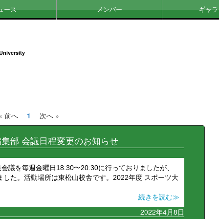
ュース
メンバー
ギャラ
University
« 前へ
1
次へ »
集部 会議日程変更のお知らせ
議を毎週金曜日18:30〜20:30に行っておりましたが、
ました。活動場所は東松山校舎です。2022年度 スポーツ大
続きを読む≫
2022年4月8日