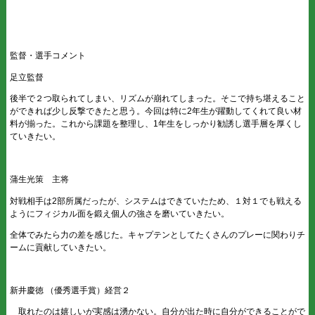
監督・選手コメント
足立監督
後半で２つ取られてしまい、リズムが崩れてしまった。そこで持ち堪えること
ができれば少し反撃できたと思う。今回は特に2年生が躍動してくれて良い材
料が揃った。これから課題を整理し、1年生をしっかり勧誘し選手層を厚くし
ていきたい。
蒲生光策 主将
対戦相手は2部所属だったが、システムはできていたため、１対１でも戦える
ようにフィジカル面を鍛え個人の強さを磨いていきたい。
全体でみたら力の差を感じた。キャプテンとしてたくさんのプレーに関わりチ
ームに貢献していきたい。
新井慶徳 （優秀選手賞）経営２
取れたのは嬉しいが実感は湧かない。自分が出た時に自分ができることがで