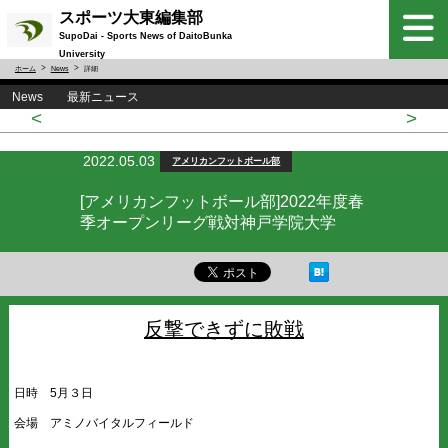
スポーツ大東編集部
SupoDai - Sports News of DaitoBunka
University
ホーム
News
詳細
News 最新ニュース
<
>
2022.05.03
アメリカンフットボール部
[アメリカンフットボール部]2022年度春
季オープンリーグ戦対神戸学院大学
反撃できずに敗戦
日時 5月３日
会場 アミノバイタルフィールド