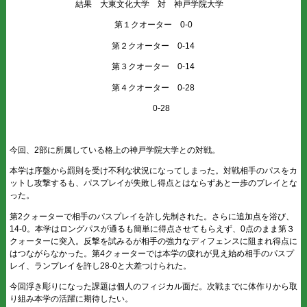
結果 大東文化大学 対 神戸学院大学
第１クオーター 0-0
第２クオーター 0-14
第３クオーター 0-14
第４クオーター 0-28
0-28
今回、2部に所属している格上の神戸学院大学との対戦。
本学は序盤から罰則を受け不利な状況になってしまった。対戦相手のパスをカ
ットし攻撃するも、パスプレイが失敗し得点とはならずあと一歩のプレイとな
った。
第2クォーターで相手のパスプレイを許し先制された。さらに追加点を浴び、
14-0。本学はロングパスが通るも簡単に得点させてもらえず、0点のまま第３
クォーターに突入。反撃を試みるが相手の強力なディフェンスに阻まれ得点に
はつながらなかった。第4クォーターでは本学の疲れが見え始め相手のパスプ
レイ、ランプレイを許し28-0と大差つけられた。
今回浮き彫りになった課題は個人のフィジカル面だ。次戦までに体作りから取
り組み本学の活躍に期待したい。