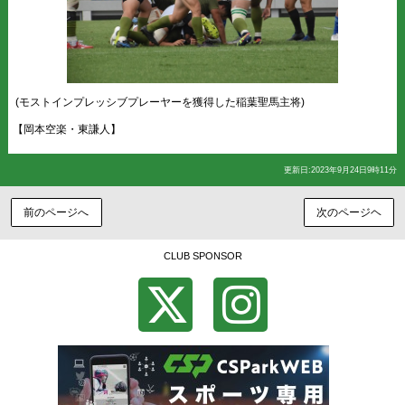
(モストインプレッシブプレーヤーを獲得した稲葉聖馬主将)
【岡本空楽・東謙人】
更新日:2023年9月24日9時11分
前のページへ
次のページヘ
CLUB SPONSOR