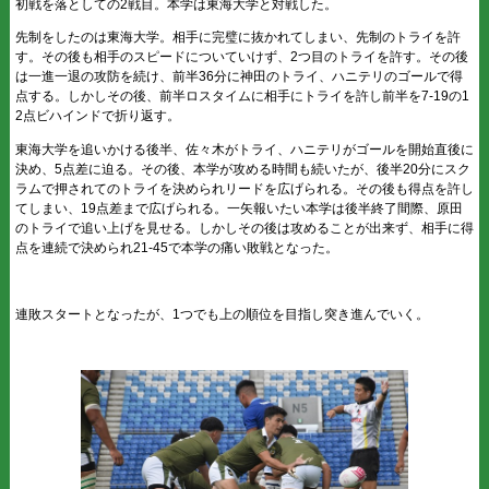
初戦を落としての2戦目。本学は東海大学と対戦した。
先制をしたのは東海大学。相手に完璧に抜かれてしまい、先制のトライを許
す。その後も相手のスピードについていけず、2つ目のトライを許す。その後
は一進一退の攻防を続け、前半36分に神田のトライ、ハニテリのゴールで得
点する。しかしその後、前半ロスタイムに相手にトライを許し前半を7-19の1
2点ビハインドで折り返す。
東海大学を追いかける後半、佐々木がトライ、ハニテリがゴールを開始直後に
決め、5点差に迫る。その後、本学が攻める時間も続いたが、後半20分にスク
ラムで押されてのトライを決められリードを広げられる。その後も得点を許し
てしまい、19点差まで広げられる。一矢報いたい本学は後半終了間際、原田
のトライで追い上げを見せる。しかしその後は攻めることが出来ず、相手に得
点を連続で決められ21-45で本学の痛い敗戦となった。
連敗スタートとなったが、1つでも上の順位を目指し突き進んでいく。