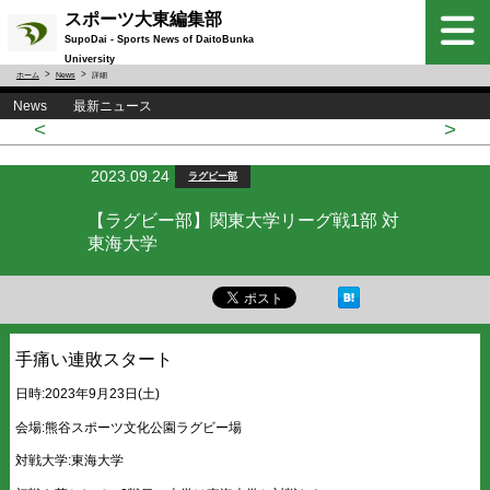
スポーツ大東編集部
SupoDai - Sports News of DaitoBunka
University
ホーム
News
詳細
News 最新ニュース
<
>
2023.09.24
ラグビー部
【ラグビー部】関東大学リーグ戦1部 対
東海大学
手痛い連敗スタート
日時:2023年9月23日(土)
会場:熊谷スポーツ文化公園ラグビー場
対戦大学:東海大学