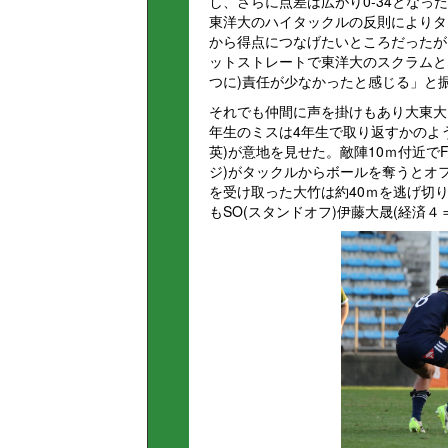
し、さらに点差は広がり0-34となっ
東洋大のハイタックルの反則によりタ
から得点につなげたいところだったが、
ットストレートで東洋大のスクラムと
つに)責任が少なかったと感じる」と
それでも仲間に声を掛けもあり大東大
年生のミスは4年生で取り返すかのよう
英)が意地を見せた。敵陣10ｍ付近で
ジ)がタックルからボールを奪うとオ
を受け取った大竹は約40ｍを逃げ切
もSO(スタンドオフ)伊藤大晟(経済４