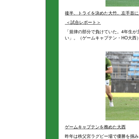
後半、トライを決めた大竹。左手首に
＜試合レポート＞
「規律の部分で負けていた。4年生が
い」。（ゲームキャプテン・HO大西
ゲームキャプテンを務めた大西
昨年は秩父宮ラグビー場で優勝を掴み