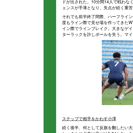
ドが出された。10分間14人で戦わ
ェンスが手薄となり、失点が続く重苦
それでも前半終了間際、ハーフライン
度もライン際で見せ場を作ってきたWT
イン際でラインブレイク。大きなゲイ
ターラックを許しボールを失う。マイ
ステップで相手をかわす小澤
続く後半、何として反旗を翻したい大