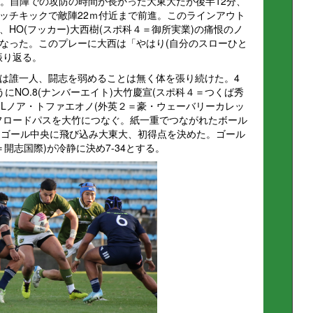
た。自陣での攻防の時間が長かった大東大だが後半12分、
ッチキックで敵陣22ｍ付近まで前進。このラインアウト
HO(フッカー)大西樹(スポ科４＝御所実業)の痛恨のノ
なった。このプレーに大西は「やはり(自分のスローひと
振り返る。
は誰一人、闘志を弱めることは無く体を張り続けた。4
にNO.8(ナンバーエイト)大竹慶宣(スポ科４＝つくば秀
FLノア・トファエオノ(外英２＝豪・ウェーバリーカレッ
フロードパスを大竹につなぐ。紙一重でつながれたボール
りゴール中央に飛び込み大東大、初得点を決めた。ゴール
＝開志国際)が冷静に決め7-34とする。