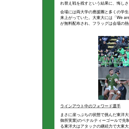
れ替え戦を残すという結果に、悔しさ
会場には両大学の應援團と多くの学生
来上がっていた。大東大には「We ar
が無料配布され、フラッグは会場の熱
ラインアウト中のフォワード選手
まさに崖っぷちの状態で挑んだ東洋大学
御所実業)のペナルティーゴールで先
る東洋大はアタックの継続力で大東大