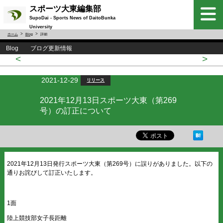
スポーツ大東編集部
SupoDai - Sports News of DaitoBunka
University
ホーム
Blog
詳細
Blog ブログ更新情報
<
>
2021-12-29
リリース
2021年12月13日スポーツ大東（第269
号）の訂正について
2021年12月13日発行スポーツ大東（第269号）に誤りがありました。以下の
通りお詫びして訂正いたします。
1面
陸上競技部女子長距離