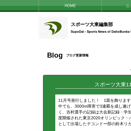
HOME
ニ
スポーツ大東編集部
SupoDai - Sports News of DaitoBunka 
Blog
ブログ更新情報
スポーツ大東11
11月号発行しました！ 1面を飾りま
中でも、3000m障害で3連覇を成し
く、吉村選手の記録は大会新記録・学
度開催された東京2020オリンピック
として出場したテコンドー部の鈴木リカル