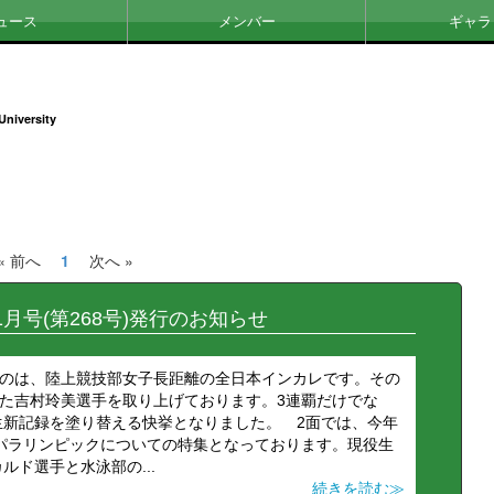
ュース
メンバー
ギャラ
University
« 前へ
1
次へ »
月号(第268号)発行のお知らせ
すのは、陸上競技部女子長距離の全日本インカレです。その
遂げた吉村玲美選手を取り上げております。3連覇だけでな
生新記録を塗り替える快挙となりました。 2面では、今年
・パラリンピックについての特集となっております。現役生
ド選手と水泳部の...
続きを読む≫