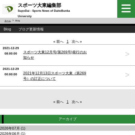
スポーツ大東編集部
SupoDai - Sports News of DaitoBunka
University
ホーム
Blog
Blog ブログ更新情報
« 前へ
1
次へ »
2021-12-29
>
スポーツ大東12月号(第269号)発行のお
08:00:00
知らせ
2021-12-29
>
2021年12月13日スポーツ大東（第269
00:00:00
号）の訂正について
« 前へ
1
次へ »
アーカイブ
2026年07月 (1)
2026年06月 (1)