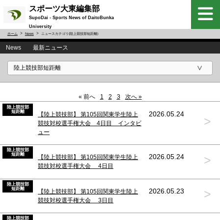
スポーツ大東編集部
SupoDai - Sports News of DaitoBunka
University
ホーム
News
ニュースカテゴリ(陸上競技部短距離)
News 最新ニュース
« 前へ
1
2
3
次へ »
陸上競技部
短距離
2026.05.24
【陸上競技部】 第105回関東学生陸上
>
競技対校選手権大会 4日目 インタビ
ュー
陸上競技部
短距離
>
2026.05.24
【陸上競技部】 第105回関東学生陸上
競技対校選手権大会 4日目
陸上競技部
短距離
>
2026.05.23
【陸上競技部】 第105回関東学生陸上
競技対校選手権大会 3日目
陸上競技部