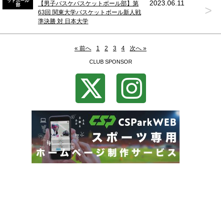
ットボール
2023.06.11
【男子バスケバスケットボール部】第
部
>
63回 関東大学バスケットボール新人戦
準決勝 対 日本大学
« 前へ
1
2
3
4
次へ »
CLUB SPONSOR