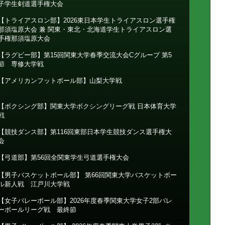
子学生剣道選手権大会
【トライアスロン部】2026東日本学生トライアスロン選手権
那須塩原大会 兼 関東・東北・北海道学生トライアスロン選
手権那須塩原大会
【ラグビー部】第15回関東大学春季交流大会Cグループ 第5
節 専修大学戦
【アメリカンフットボール部】山梨大学戦
【ボクシング部】関東大学ボクシングリーグ戦 日本体育大学
戦
【競技ダンス部】第116回東部日本学生競技ダンス選手権大
会
【弓道部】第56回全関東学生弓道選手権大会
【男子バスケットボール部】 第66回関東大学バスケットボー
ル新人戦 江戸川大学戦
【女子バレーボール部】2026年度春季関東大学女子2部バレ
ーボールリーグ戦 最終節