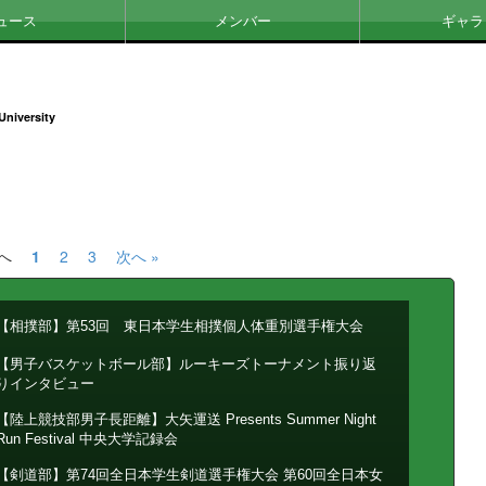
ュース
メンバー
ギャラ
University
前へ
1
2
3
次へ »
【相撲部】第53回 東日本学生相撲個人体重別選手権大会
【男子バスケットボール部】ルーキーズトーナメント振り返
りインタビュー
【陸上競技部男子長距離】大矢運送 Presents Summer Night
Run Festival 中央大学記録会
【剣道部】第74回全日本学生剣道選手権大会 第60回全日本女